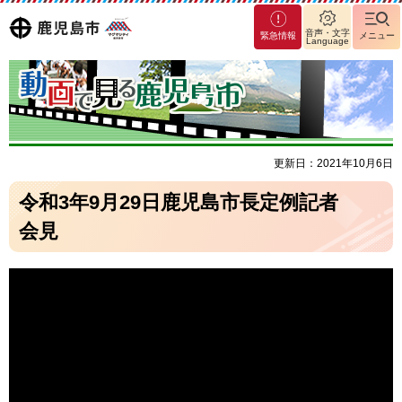
マグ
鹿児島
音声・文字
緊急情報
メニュー
Language
マシ
ティ
市
鹿児
島市
更新日：2021年10月6日
令和3年9月29日鹿児島市長定例記者
会見