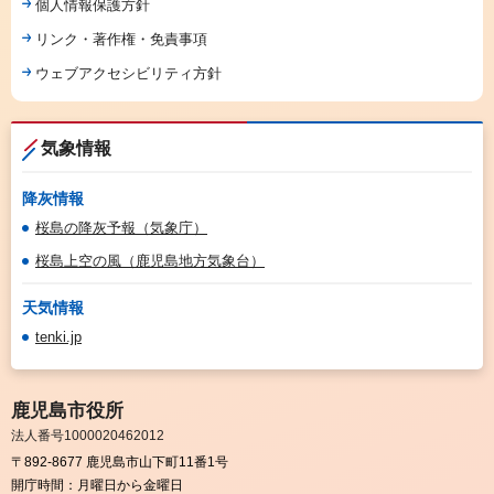
個人情報保護方針
リンク・著作権・免責事項
ウェブアクセシビリティ方針
気象情報
降灰情報
桜島の降灰予報（気象庁）
桜島上空の風（鹿児島地方気象台）
天気情報
tenki.jp
鹿児島市役所
法人番号1000020462012
〒892-8677 鹿児島市山下町11番1号
開庁時間：
月曜日から金曜日