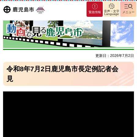
マグ
鹿児島
音声・文字
緊急情報
メニュー
Language
マシ
ティ
市
鹿児
島市
更新日：2026年7月2日
令和8年7月2日鹿児島市長定例記者会
見