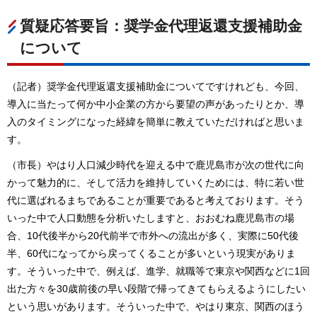
質疑応答要旨：奨学金代理返還支援補助金
について
（記者）奨学金代理返還支援補助金についてですけれども、今回、
導入に当たって何か中小企業の方から要望の声があったりとか、導
入のタイミングになった経緯を簡単に教えていただければと思いま
す。
（市長）やはり人口減少時代を迎える中で鹿児島市が次の世代に向
かって魅力的に、そして活力を維持していくためには、特に若い世
代に選ばれるまちであることが重要であると考えております。そう
いった中で人口動態を分析いたしますと、おおむね鹿児島市の場
合、10代後半から20代前半で市外への流出が多く、実際に50代後
半、60代になってから戻ってくることが多いという現実がありま
す。そういった中で、例えば、進学、就職等で東京や関西などに1回
出た方々を30歳前後の早い段階で帰ってきてもらえるようにしたい
という思いがあります。そういった中で、やはり東京、関西のほう