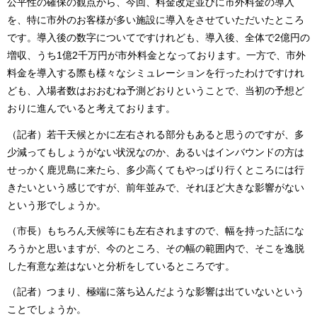
公平性の確保の観点から、今回、料金改定並びに市外料金の導入
を、特に市外のお客様が多い施設に導入をさせていただいたところ
です。導入後の数字についてですけれども、導入後、全体で2億円の
増収、うち1億2千万円が市外料金となっております。一方で、市外
料金を導入する際も様々なシミュレーションを行ったわけですけれ
ども、入場者数はおおむね予測どおりということで、当初の予想ど
おりに進んでいると考えております。
（記者）若干天候とかに左右される部分もあると思うのですが、多
少減ってもしょうがない状況なのか、あるいはインバウンドの方は
せっかく鹿児島に来たら、多少高くてもやっぱり行くところには行
きたいという感じですが、前年並みで、それほど大きな影響がない
という形でしょうか。
（市長）もちろん天候等にも左右されますので、幅を持った話にな
ろうかと思いますが、今のところ、その幅の範囲内で、そこを逸脱
した有意な差はないと分析をしているところです。
（記者）つまり、極端に落ち込んだような影響は出ていないという
ことでしょうか。