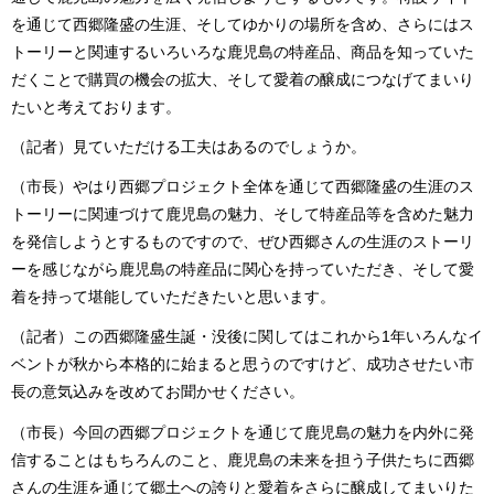
を通じて西郷隆盛の生涯、そしてゆかりの場所を含め、さらにはス
トーリーと関連するいろいろな鹿児島の特産品、商品を知っていた
だくことで購買の機会の拡大、そして愛着の醸成につなげてまいり
たいと考えております。
（記者）見ていただける工夫はあるのでしょうか。
（市長）やはり西郷プロジェクト全体を通じて西郷隆盛の生涯のス
トーリーに関連づけて鹿児島の魅力、そして特産品等を含めた魅力
を発信しようとするものですので、ぜひ西郷さんの生涯のストーリ
ーを感じながら鹿児島の特産品に関心を持っていただき、そして愛
着を持って堪能していただきたいと思います。
（記者）この西郷隆盛生誕・没後に関してはこれから1年いろんなイ
ベントが秋から本格的に始まると思うのですけど、成功させたい市
長の意気込みを改めてお聞かせください。
（市長）今回の西郷プロジェクトを通じて鹿児島の魅力を内外に発
信することはもちろんのこと、鹿児島の未来を担う子供たちに西郷
さんの生涯を通じて郷土への誇りと愛着をさらに醸成してまいりた