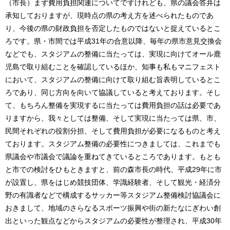
（市長）まず費用負担関連についてですけれども、県の議会答弁は
承知しておりますが、現時点の県の考え方を述べられたものであ
り、今後の県の財政負担を否定したものではないと捉えているとこ
ろです。県・市間では平成31年の合意以降、毎年の県市意見交換会
などでも、スタジアムの整備に当たっては、実現に向けてオール鹿
児島で取り組むことを確認しているほか、知事も私もマニフェスト
において、スタジアムの整備に向けて取り組む旨表明しているとこ
ろであり、同じ方向を向いて協議していると考えております。そし
て、もちろん整備を実現するに当たっては費用負担の話は必要であ
りますから、我々としては整備、そして実現に当たっては県、市、
民間それぞれの役割分担、そして費用負担が必要になるものと考え
ております。スタジアム整備の必要性につきましては、これまでも
県議会や市議会で議論を重ねてきているところであります。もとも
と市での検討をひもときますと、前の森市長の時代、平成29年に市
が設置し、県をはじめ競技団体、学識経験者、そして観光・経済分
野の有識者などで構成するサッカー等スタジアム整備検討協議会に
おきまして、地域のさらなるスポーツ振興や街の新たなにぎわい創
出といった観点などからスタジアムの必要性が整理され、平成30年