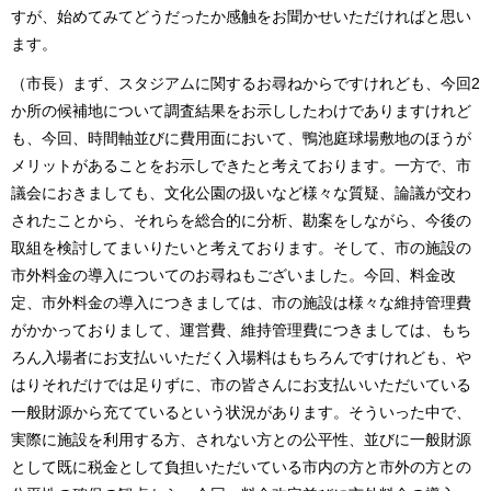
すが、始めてみてどうだったか感触をお聞かせいただければと思い
ます。
（市長）まず、スタジアムに関するお尋ねからですけれども、今回2
か所の候補地について調査結果をお示ししたわけでありますけれど
も、今回、時間軸並びに費用面において、鴨池庭球場敷地のほうが
メリットがあることをお示しできたと考えております。一方で、市
議会におきましても、文化公園の扱いなど様々な質疑、論議が交わ
されたことから、それらを総合的に分析、勘案をしながら、今後の
取組を検討してまいりたいと考えております。そして、市の施設の
市外料金の導入についてのお尋ねもございました。今回、料金改
定、市外料金の導入につきましては、市の施設は様々な維持管理費
がかかっておりまして、運営費、維持管理費につきましては、もち
ろん入場者にお支払いいただく入場料はもちろんですけれども、や
はりそれだけでは足りずに、市の皆さんにお支払いいただいている
一般財源から充てているという状況があります。そういった中で、
実際に施設を利用する方、されない方との公平性、並びに一般財源
として既に税金として負担いただいている市内の方と市外の方との