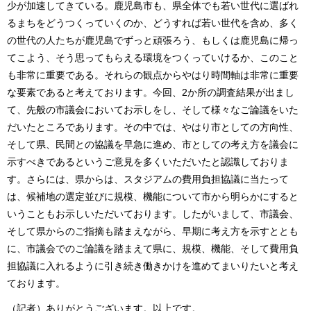
少が加速してきている。鹿児島市も、県全体でも若い世代に選ばれ
るまちをどうつくっていくのか、どうすれば若い世代を含め、多く
の世代の人たちが鹿児島でずっと頑張ろう、もしくは鹿児島に帰っ
てこよう、そう思ってもらえる環境をつくっていけるか、このこと
も非常に重要である。それらの観点からやはり時間軸は非常に重要
な要素であると考えております。今回、2か所の調査結果が出まし
て、先般の市議会においてお示しをし、そして様々なご論議をいた
だいたところであります。その中では、やはり市としての方向性、
そして県、民間との協議を早急に進め、市としての考え方を議会に
示すべきであるというご意見を多くいただいたと認識しておりま
す。さらには、県からは、スタジアムの費用負担協議に当たって
は、候補地の選定並びに規模、機能について市から明らかにすると
いうこともお示しいただいております。したがいまして、市議会、
そして県からのご指摘も踏まえながら、早期に考え方を示すととも
に、市議会でのご論議を踏まえて県に、規模、機能、そして費用負
担協議に入れるように引き続き働きかけを進めてまいりたいと考え
ております。
（記者）ありがとうございます。以上です。