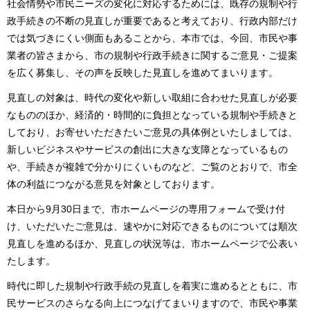
社会情勢や市民ニーズの変化に対応するためには、既存の規制や行
政手続きの不断の見直しが重要であると考えており、行政内部だけ
では気づきにくい側面もあることから、本市では、今回、市民や事
業者の皆さまから、市の規制や行政手続きに関するご意見・ご提案
を広く募集し、その声を反映した見直しを進めてまいります。
見直しの対象は、時代の変化や新しい取組に合わせた見直しが必要
なもののほか、経済的・時間的に負担となっている規制や手続きと
しており、お寄せいただきたいご意見の具体例といたしましては、
新しいビジネスやサービスの創出に大きな支障となっているもの
や、手続きが複雑で分かりにくいものなど、ご覧のとおりで、市全
体の利益につながる意見を対象としております。
本日から9月30日まで、市ホームページの専用フォームで受け付
け、いただいたご意見は、速やかに対応できるものについては順次
見直しを進めるほか、見直しの状況等は、市ホームページで公表い
たします。
時代に即した規制や行政手続の見直しを着実に進めるとともに、市
民サービスのさらなる向上につなげてまいりますので、市民や事業