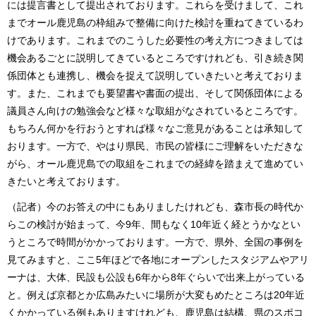
には提言書として提出されております。これらを受けまして、これ
までオール鹿児島の枠組みで整備に向けた検討を重ねてきているわ
けであります。これまでのこうした必要性の考え方につきましては
機会あるごとに説明してきているところですけれども、引き続き関
係団体とも連携し、機会を捉えて説明していきたいと考えておりま
す。また、これまでも要望書や書面の提出、そして関係団体による
議員さん向けの勉強会など様々な取組がなされているところです。
もちろん何かを行おうとすれば様々なご意見があることは承知して
おります。一方で、やはり県民、市民の皆様にご理解をいただきな
がら、オール鹿児島での取組をこれまでの経緯を踏まえて進めてい
きたいと考えております。
（記者）今のお答えの中にもありましたけれども、森市長の時代か
らこの検討が始まって、今9年、間もなく10年近く経とうかなとい
うところで時間がかかっております。一方で、県外、全国の事例を
見てみますと、ここ5年ほどで各地にオープンしたスタジアムやアリ
ーナは、大体、民設も公設も6年から8年ぐらいで出来上がっている
と。例えば京都とか広島みたいに場所が大変もめたところは20年近
くかかっている例もありますけれども、鹿児島は結構、県のスポコ