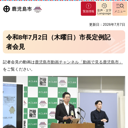
マグ
鹿児島
音声・文字
緊急情報
メニュー
マシ
Language
ティ
市
更新日：2026年7月7日
鹿児
島市
令和8年7月2日（木曜日）市長定例記
者会見
記者会見の動画は
鹿児島市動画チャンネル「動画で見る鹿児島市」
をご覧ください。