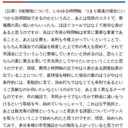
（記者）2候補地について、いわゆる時間軸、つまり最速の場合にい
つから供用開始できるのかという点と、あとは現状のコストで、整
備費の高い低いからいったら、ほぼイコールではなくて相当な差が
あると思うのですが、先ほど市長が時間軸は非常に重要な要素であ
ることと、あとは公費も、金利も今後上がっていくということで、
もちろん市議会での議論を精査した上で市の考えを固めて、それで
市議会にどういうふうに整備していきたいと決めるのは、恐らくど
ちらの案に重点を置いて市当局としてやりたいかということだと思
うのですが、現状、費用と時間軸の点でやはり差がある調査結果が
出ていることについて、庭球場を移転した場合の案のほうがやはり
条件的には、客観的に見て、決め打ちではなくても有利であるとい
うご見解なのか伺いたいなというのが1つと、あと全く異なるテーマ
なのですが、市の施設で、市民かそうでない方かで料金に違いをつ
けるという取組を今、始めていらっしゃって、これは公平負担と、
あとは観光客の誘致というちょっと背反する課題についてバランス
を取ろうということで始められたと思うのですが、現状、始められ
てみて、多分各種の市営施設からの報告も上がっていると思うので