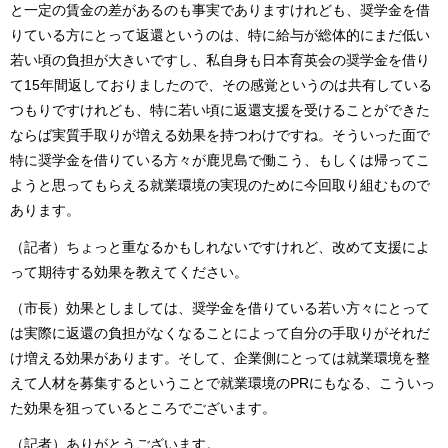
と一定の賃金の差があるのも事実でありますけれども、奨学金を借
りている方にとって返還というのは、特に給与が総体的にまだ低い
若い頃の負担が大きいですし、私自身も日本育英会の奨学金を借り
て15年間返しておりましたので、その感覚というのは共有している
つもりですけれども、特に若い頃に返還支援を受けることができた
ならば実質手取りが増える効果を持つわけですね。そういった面で
特に奨学金を借りている方々が鹿児島で働こう、もしくは帰ってこ
ようと思ってもらえる就業環境の実現のために今回取り組むもので
あります。
（記者）ちょっと重なるかもしれないですけれど、改めて支援によ
って期待する効果を教えてください。
（市長）効果としましては、奨学金を借りている若い方々にとって
は実際に返還の負担がなくなることによって自分の手取りがそれだ
け増える効果があります。そして、企業側にとっては就業環境を整
えて人材を募集するということで就業環境のPRにもなる、こういっ
た効果を狙っているところでございます。
（記者）ありがとうございます。