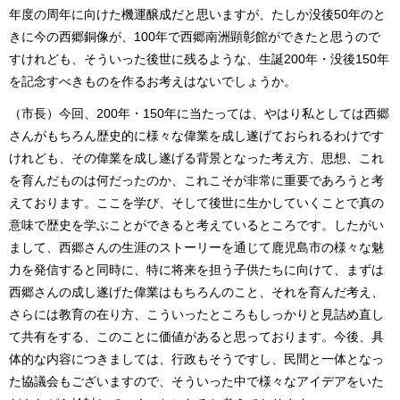
年度の周年に向けた機運醸成だと思いますが、たしか没後50年のと
きに今の西郷銅像が、100年で西郷南洲顕彰館ができたと思うので
すけれども、そういった後世に残るような、生誕200年・没後150年
を記念すべきものを作るお考えはないでしょうか。
（市長）今回、200年・150年に当たっては、やはり私としては西郷
さんがもちろん歴史的に様々な偉業を成し遂げておられるわけです
けれども、その偉業を成し遂げる背景となった考え方、思想、これ
を育んだものは何だったのか、これこそが非常に重要であろうと考
えております。ここを学び、そして後世に生かしていくことで真の
意味で歴史を学ぶことができると考えているところです。したがい
まして、西郷さんの生涯のストーリーを通じて鹿児島市の様々な魅
力を発信すると同時に、特に将来を担う子供たちに向けて、まずは
西郷さんの成し遂げた偉業はもちろんのこと、それを育んだ考え、
さらには教育の在り方、こういったところもしっかりと見詰め直し
て共有をする、このことに価値があると思っております。今後、具
体的な内容につきましては、行政もそうですし、民間と一体となっ
た協議会もございますので、そういった中で様々なアイデアをいた