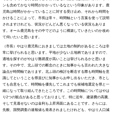
ンも含めてかなり時間がかかっているなという印象があります。鹿
児島は時間がかかっていることに対する受け止め、それから時間を
かけることによって、市長は常々、時間軸という言葉を使って説明
されますけれども、状況がどんどん悪くなっている状況もありま
す。オール鹿児島をその中でどのように構築していきたいのか改め
て伺いたいと思います。
（市長）やはり鹿児島におきましては土地の制約があるところは非
常に挙げられると思います。平地が少ない土地柄でありますので、
適地を探すのがやはり難易度が高いことは挙げられるかと思いま
す。その中で、北ふ頭での断念のときに知事からも言われた大きな
論点が時間軸であります。北ふ頭の検討を断念する際も時間軸を意
識してということを県並びに知事からお申し出をいただき、市とし
ても合意をして、時間軸を優先してこれまでも候補地選定を県と一
緒になって取り組んできたところです。この時間軸についてはやは
り2つの観点があると思っておりまして、特に近年、建築費の高騰、
そして見逃せないのは金利も上昇局面にあることです。さらには、
先般、国勢調査の速報値も発表されましたけれども、やはり人口減