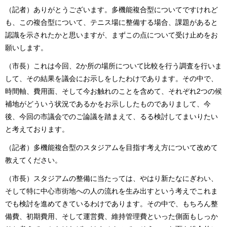
（記者）ありがとうございます。多機能複合型についてですけれど
も、この複合型について、テニス場に整備する場合、課題があると
認識を示されたかと思いますが、まずこの点について受け止めをお
願いします。
（市長）これは今回、2か所の場所について比較を行う調査を行いま
して、その結果を議会にお示しをしたわけであります。その中で、
時間軸、費用面、そして今お触れのことを含めて、それぞれ2つの候
補地がどういう状況であるかをお示ししたものでありまして、今
後、今回の市議会でのご論議を踏まえて、るる検討してまいりたい
と考えております。
（記者）多機能複合型のスタジアムを目指す考え方について改めて
教えてください。
（市長）スタジアムの整備に当たっては、やはり新たなにぎわい、
そして特に中心市街地への人の流れを生み出すという考えでこれま
でも検討を進めてきているわけであります。その中で、もちろん整
備費、初期費用、そして運営費、維持管理費といった側面もしっか