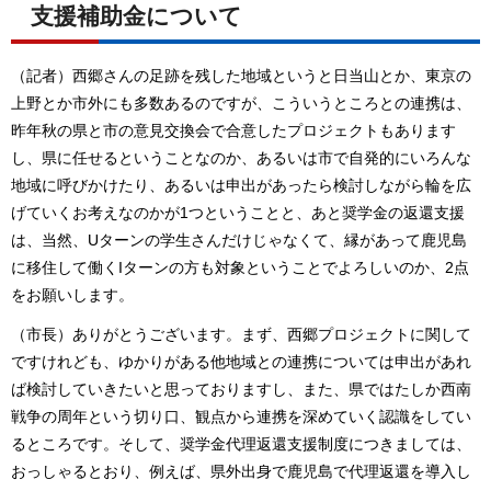
支援補助金について
（記者）西郷さんの足跡を残した地域というと日当山とか、東京の
上野とか市外にも多数あるのですが、こういうところとの連携は、
昨年秋の県と市の意見交換会で合意したプロジェクトもあります
し、県に任せるということなのか、あるいは市で自発的にいろんな
地域に呼びかけたり、あるいは申出があったら検討しながら輪を広
げていくお考えなのかが1つということと、あと奨学金の返還支援
は、当然、Uターンの学生さんだけじゃなくて、縁があって鹿児島
に移住して働くIターンの方も対象ということでよろしいのか、2点
をお願いします。
（市長）ありがとうございます。まず、西郷プロジェクトに関して
ですけれども、ゆかりがある他地域との連携については申出があれ
ば検討していきたいと思っておりますし、また、県ではたしか西南
戦争の周年という切り口、観点から連携を深めていく認識をしてい
るところです。そして、奨学金代理返還支援制度につきましては、
おっしゃるとおり、例えば、県外出身で鹿児島で代理返還を導入し