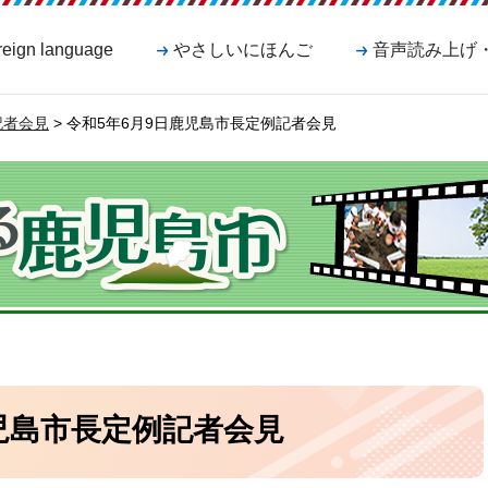
reign language
やさしいにほんご
音声読み上げ
長記者会見
> 令和5年6月9日鹿児島市長定例記者会見
児島市長定例記者会見