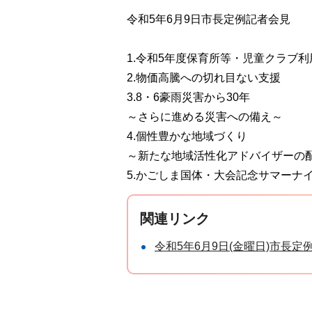
令和5年6月9日市長定例記者会見
1.令和5年度保育所等・児童クラブ
2.物価高騰への切れ目ない支援
3.8・6豪雨災害から30年
～さらに進める災害への備え～
4.個性豊かな地域づくり
～新たな地域活性化アドバイザーの
5.かごしま国体・大会記念サマーナ
関連リンク
令和5年6月9日(金曜日)市長定