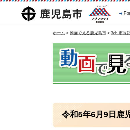
マグマシティ
鹿児島市
Fo
鹿児島市
ホーム
>
動画で見る鹿児島市
>
3ch 市
令和5年6月9日鹿