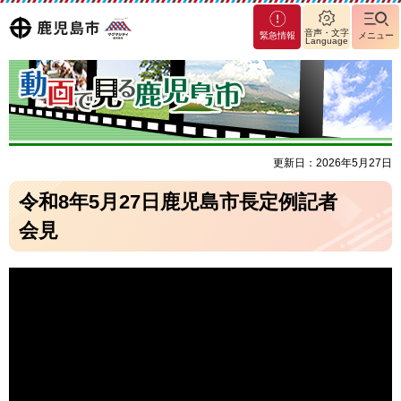
マグ
鹿児島
音声・文字
緊急情報
メニュー
Language
マシ
ティ
市
鹿児
島市
更新日：2026年5月27日
令和8年5月27日鹿児島市長定例記者
会見