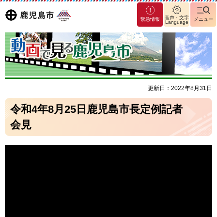
マグ
鹿児島
音声・文字
緊急情報
メニュー
Language
マシ
ティ
市
鹿児
島市
更新日：2022年8月31日
令和4年8月25日鹿児島市長定例記者
会見