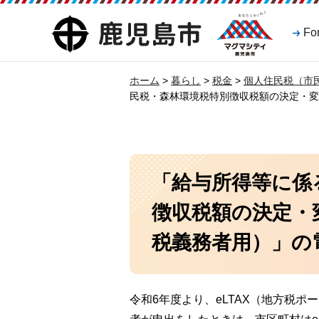
マグマシティ
鹿児島市
Fo
鹿児島市
ホーム
>
暮らし
>
税金
>
個人住民税（市
民税・森林環境税特別徴収税額の決定・変
「給与所得等に係
徴収税額の決定・
税義務者用）」の
令和6年度より、eLTAX（地方税