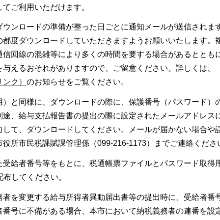
してご利用いただけます。
ダウンロードの準備が整った日ごとに通知メールが送信されま
の都度ダウンロードしていただきますようお願いいたします。
通信回線の混雑等により多くの時間を要する場合があるととも
を与えるおそれがありますので、ご留意ください。詳しくは、
リンク）
のお知らせをご覧ください。
用）と同様に、ダウンロードの際に、保護番号（パスワード）
別途、給与支払報告書の提出の際に設定されたメールアドレス
力して、ダウンロードしてください。メールが届かない場合や
所市民税課賦課管理係（099-216-1173）までご連絡くださ
た受給者番号等をもとに、税通帳票ファイルとパスワード取得
配布してください。
務者を変更する給与所得者異動届出書等の提出時に、受給者番
者番号に不備がある場合、本市において納税義務者の連番を設