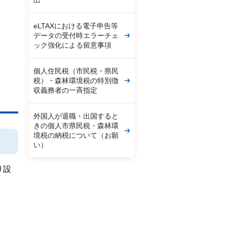
出
eLTAXにおける電子申告等
データの受付時エラーチェ
ック強化による留意事項
個人住民税（市民税・県民
税）・森林環境税の特別徴
収義務者の一斉指定
外国人が退職・出国すると
きの個人市県民税・森林環
境税の納税について（お願
い）
り設