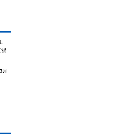
は、
で提
3月