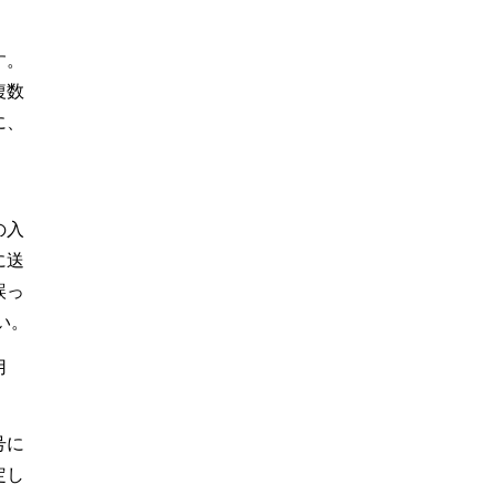
す。
複数
に、
の入
に送
誤っ
い。
用
号に
定し