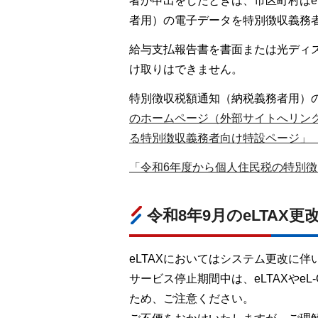
者が申出をしたときは、市区町村はe
者用）の電子データを特別徴収義務
給与支払報告書を書面または光ディ
け取りはできません。
特別徴収税額通知（納税義務者用）
のホームページ（外部サイトへリン
る特別徴収義務者向け特設ページ」
「令和6年度から個人住民税の特別徴収
令和8年9月のeLTAX
eLTAXにおいてはシステム更改に
サービス停止期間中は、eLTAXやe
ため、ご注意ください。