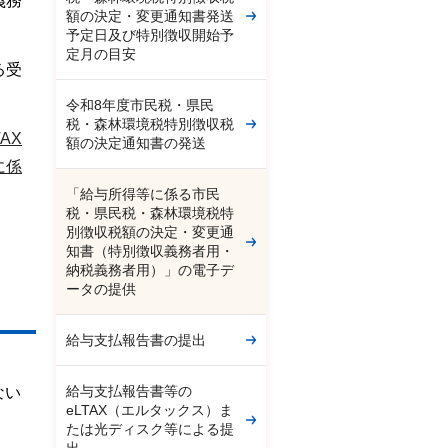
義務
額の決定・変更通知書発送
予定日及び特別徴収開始予
定月の目安
る受
令和8年度市民税・県民
税・森林環境税特別徴収税
TAX
額の決定通知書の発送
に係
「給与所得等に係る市民
税・県民税・森林環境税特
別徴収税額の決定・変更通
知書（特別徴収義務者用・
納税義務者用）」の電子デ
ータの提供
給与支払報告書の提出
給与支払報告書等の
ない
eLTAX（エルタックス）ま
たは光ディスク等による提