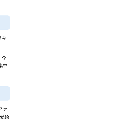
組み
、令
集中
ファ
に受給