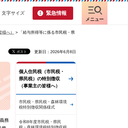
緊急情報
・文字サイズ
メニュー
皆様へ）
> 「給与所得等に係る市民税・県
更新日：2026年6月8日
個人住民税（市民税・
県民税）の特別徴収
（事業主の皆様へ）
市民税・県民税・森林環境
税特別徴収関係様式
収義務
令和8年度市民税・県民
税・森林環境税特別徴収税