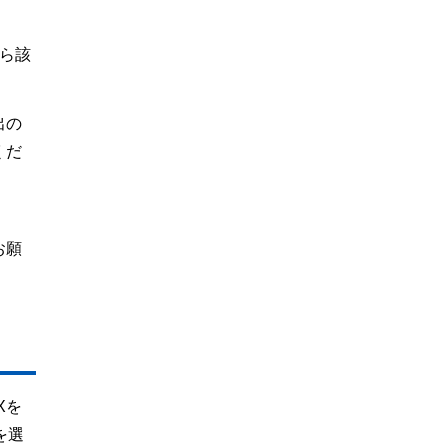
から該
出の
くだ
お願
Xを
を選