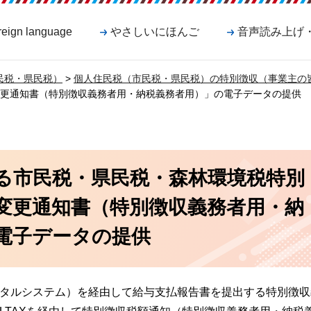
reign language
やさしいにほんご
音声読み上げ
民税・県民税）
>
個人住民税（市民税・県民税）の特別徴収（事業主の
更通知書（特別徴収義務者用・納税義務者用）」の電子データの提供
る市民税・県民税・森林環境税特別
変更通知書（特別徴収義務者用・納
電子データの提供
ポータルシステム）を経由して給与支払報告書を提出する特別徴