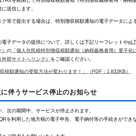
LTAXを経由して特別徴収税額通知（特別徴収義務者用・納税
者に送信します。
スク等で提出する場合は、特別徴収税額通知の電子データによ
の電子データの提供について、詳しくは下記リーフレットや
eL
ク）
の
「個人住民税特別徴収税額通知（納税義務者用）電子化
（外部サイトへリンク）
をご確認ください。
税額通知の受取方法が変わります！」（PDF：1,832KB）
更改に伴うサービス停止のお知らせ
伴い、次の期間中、サービスが停止されます。
L-QRを利用した地方税の電子申告、電子納付等の手続きができ