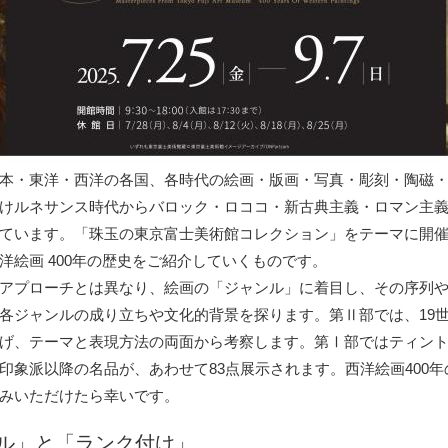
本・東洋・西洋の各国、各時代の絵画・版画・写真・彫刻・陶磁・
けルネサンス時代からバロック・ロココ・新古典主義・ロマン主
ています。「珠玉の東京富士美術館コレクション」をテーマに開
絵画 400年の歴史をご紹介していくものです。
アプローチとは異なり、絵画の「ジャンル」に着目し、その序列や
各ジャンルの成り立ちや文化的背景を探ります。第Ⅱ部では、19
げ、テーマと表現方法の両面から考察します。第Ⅰ部ではティン
印象派以降の名品が、あわせて83点展示されます。西洋絵画400
みいただけたら幸いです。
ル」と「ランク付け」