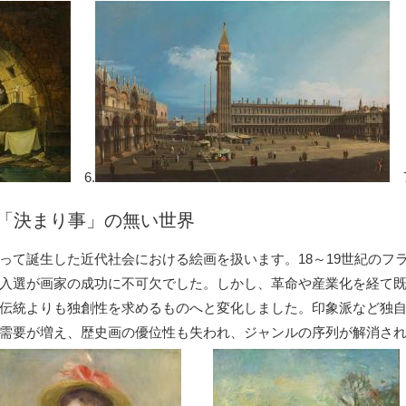
6.
7
「決まり事」の無い世界
て誕生した近代社会における絵画を扱います。18～19世紀のフ
入選が画家の成功に不可欠でした。しかし、革命や産業化を経て
伝統よりも独創性を求めるものへと変化しました。印象派など独
需要が増え、歴史画の優位性も失われ、ジャンルの序列が解消さ