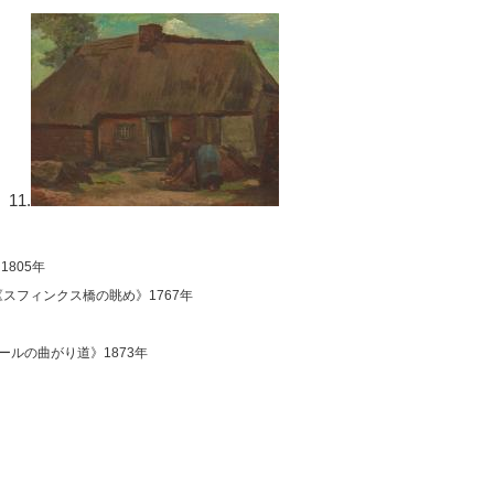
11.
1805年
ル《スフィンクス橋の眺め》1767年
ェールの曲がり道》1873年