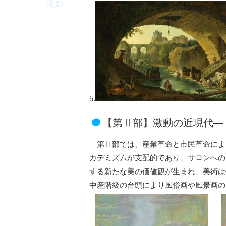
5.
【第Ⅱ部】激動の近現代―
第Ⅱ部では、産業革命と市民革命によっ
カデミズムが支配的であり、サロンへの
する新たな美の価値観が生まれ、美術は
中産階級の台頭により風俗画や風景画の