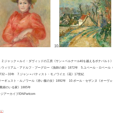
10.
年 2.ジャック＝ルイ・ダヴィッドの工房《サン＝ベルナール峠を越えるボナパルト》
 4.ウィリアム・アドルフ・ブーグロー《漁師の娘》1872年 5.ユベール・ロベー
732～33年 7.ジャン＝バティスト・モノワイエ《花》17世紀
＝オーギュスト・ルノワール《赤い服の女》1892年 10.ポール・セザンヌ《オーヴ
農婦のいる家》1885年
ーカイブ/DNPartcom