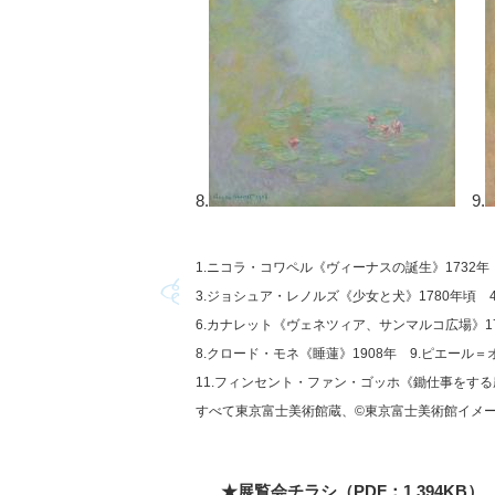
8.
9.
1.ニコラ・コワペル《ヴィーナスの誕生》1732
3.ジョシュア・レノルズ《少女と犬》1780年頃
6.カナレット《ヴェネツィア、サンマルコ広場》1
8.クロード・モネ《睡蓮》1908年 9.ピエール
11.フィンセント・ファン・ゴッホ《鋤仕事をする
すべて東京富士美術館蔵、©東京富士美術館イメージア
★展覧会チラシ（PDF：1,394KB）