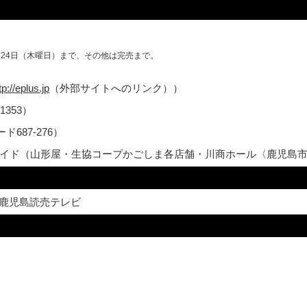
24日（木曜日）まで、その他は完売まで。
tp://eplus.jp
（外部サイトへのリンク））
353）
687-276）
イド（山形屋・生協コープかごしま各店舗・川商ホール〈鹿児島
T鹿児島読売テレビ