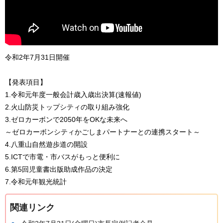
令和2年7月31日開催
【発表項目】
1.令和元年度一般会計歳入歳出決算(速報値)
2.火山防災トップシティの取り組み強化
3.ゼロカーボンで2050年をOKな未来へ
～ゼロカーボンシティかごしまパートナーとの連携スタート～
4.八重山自然遊歩道の開設
5.ICTで市電・市バスがもっと便利に
6.第5回児童書出版助成作品の決定
7.令和元年観光統計
関連リンク