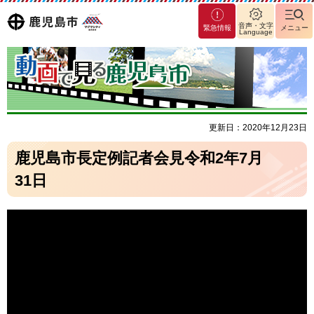
マグ
鹿児島
音声・文字
緊急情報
メニュー
Language
マシ
ティ
市
鹿児
島市
更新日：2020年12月23日
鹿児島市長定例記者会見令和2年7月
31日