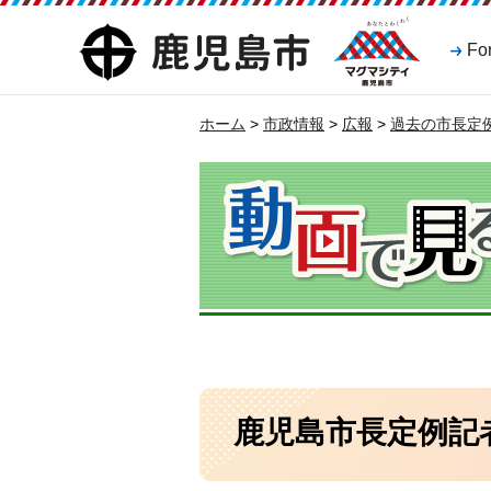
マグマシティ
鹿児島市
Fo
鹿児島市
ホーム
>
市政情報
>
広報
>
過去の市長定例
鹿児島市長定例記者