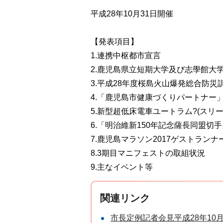
平成28年10月31日開催
【発表項目】
1.連携中枢都市宣言
2.鹿児島県立短期大学及び志學館大
3.平成28年度桜島火山爆発総合防災
4.「鹿児島市健康づくりパートナー
5.新型超低床電車ユートラム?(スリー
6.「明治維新150年記念薩長同盟切
7.鹿児島マラソン2017ゲストラン
8.3期目マニフェストの取組状況
9.主なイベント等
関連リンク
市長定例記者会見平成28年10月