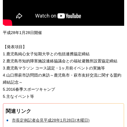
平成28年1月28日開催
【発表項目】
1.鹿児島純心女子短期大学との包括連携協定締結
2.鹿児島市知的障害施設連絡協議会との福祉避難所設置協定締結
3.鹿児島マラソン コース認定・1ヶ月前イベントの実施等
4.山口県萩市訪問団の来訪～鹿児島市・萩市友好交流に関する盟約
締結記念～
5.2016春季スポーツキャンプ
5.主なイベント等
関連リンク
市長定例記者会見平成28年1月28日(木曜日)