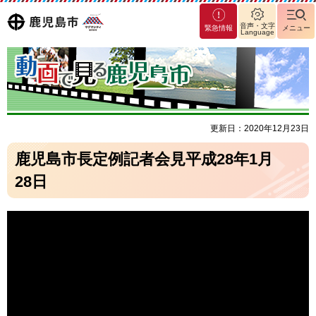
マグ
鹿児島
音声・文字
緊急情報
メニュー
Language
マシ
ティ
市
鹿児
島市
更新日：2020年12月23日
鹿児島市長定例記者会見平成28年1月
28日