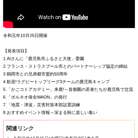
令和元年10月25日開催
【発表項目】
1.AIさんに「鹿児島市ふるさと大使」委嘱
2.フランス・ストラスブール市とのパートナーシップ協定の締結
3.鶴岡市との兄弟都市盟約50周年
4.歓迎!ラグビートップリーグ3チームの鹿児島キャンプ
5.「かごコトアカデミー」来鹿!～首都圏の若者たちが鹿児島で交流
6.「ボルネオ保全WAON」の発行
7.「地震・津波」災害対策本部設置訓練
8.おすすめイベント情報～深まる秋に楽しい集い
関連リンク