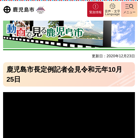
マグ
鹿児島
音声・文字
緊急情報
メニュー
Language
マシ
ティ
市
鹿児
島市
更新日：2020年12月23日
鹿児島市長定例記者会見令和元年10月
25日