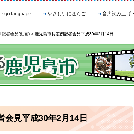
reign language
やさしいにほんご
音声読み上げ
記者会見(動画)
> 鹿児島市長定例記者会見平成30年2月14日
会見平成30年2月14日