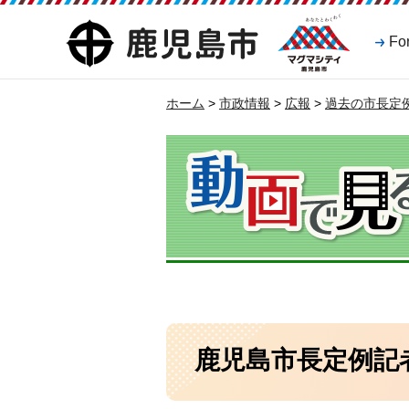
マグマシティ
鹿児島市
Fo
鹿児島市
ホーム
>
市政情報
>
広報
>
過去の市長定例
鹿児島市長定例記者