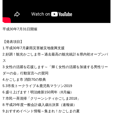
平成30年7月31日開催
【発表項目】
1.平成30年7月豪雨災害被災地復興支援
2.好調！観光かごしま市～過去最高の観光統計＆県内初オープンバ
ス
3.女性の活躍を応援します～「輝く女性の活躍を加速する男性リー
ダーの会」行動宣言への賛同
4.かごしま市 消防70の祭典
5.3市長トークライブ＆鹿児島マラソン2019
6.盛り上げます！明治維新150周年（8月編）
7.市民一斉清掃「クリーンシティかごしま2018」
8.平成29年度一般会計歳入歳出決算（速報値）
9.おすすめイベント情報～集まれ！かごしまの夏