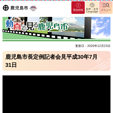
マグ
鹿児島
音声・文字
緊急情報
メニュー
Language
マシ
ティ
市
鹿児
島市
更新日：2020年12月23日
鹿児島市長定例記者会見平成30年7月
31日