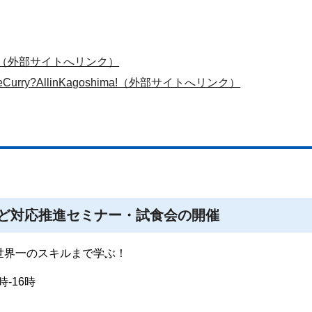
eryone.（外部サイトへリンク）
neseCurry?AllinKagoshima!（外部サイトへリンク）
ど対応推進セミナー・試食会の開催
世界一のスキルまで学ぶ！
-16時