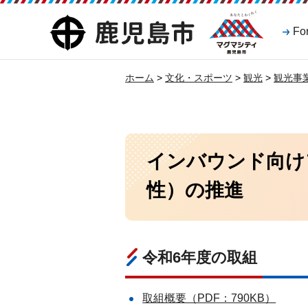
マグマシティ
鹿児島市
Fo
鹿児島市
ホーム
>
文化・スポーツ
>
観光
>
観光事
インバウンド向け
性）の推進
令和6年度の取組
取組概要（PDF：790KB）