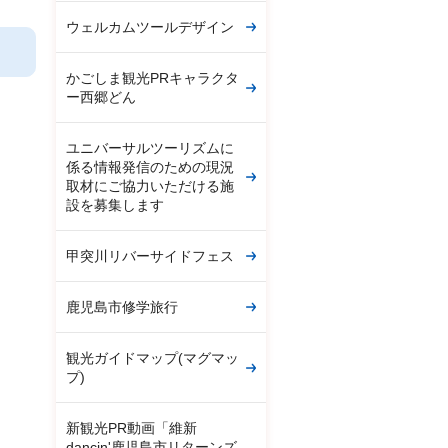
ウェルカムツールデザイン
かごしま観光PRキャラクタ
ー西郷どん
ユニバーサルツーリズムに
係る情報発信のための現況
取材にご協力いただける施
設を募集します
甲突川リバーサイドフェス
鹿児島市修学旅行
観光ガイドマップ(マグマッ
プ)
新観光PR動画「維新
dancin'鹿児島市リターンズ