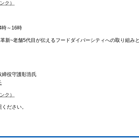
ンク）
4時～16時
の革新~老舗5代目が伝えるフードダイバーシティへの取り組み
取締役守護彰浩氏
氏
ンク）
照ください。