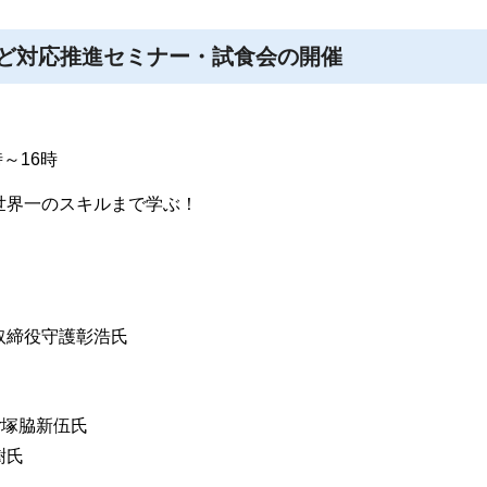
ど対応推進セミナー・試食会の開催
～16時
世界一のスキルまで学ぶ！
取締役守護彰浩氏
er塚脇新伍氏
樹氏