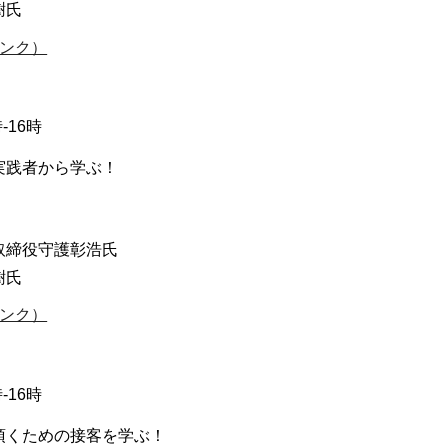
樹氏
ンク）
-16時
実践者から学ぶ！
取締役守護彰浩氏
樹氏
ンク）
-16時
頂くための接客を学ぶ！