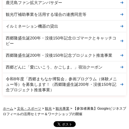
鹿児島ファン拡大アンバサダー
観光庁補助事業を活用する場合の連携同意等
イルミネーション機器の貸出
西郷隆盛生誕200年・没後150年記念ロゴマークとキャッチコ
ピー
西郷隆盛生誕200年・没後150年記念プロジェクト推進事業
西郷どんに「愛にいこう、かごしま。」宿泊クーポン
令和8年度「西郷まちなか博覧会」参画プログラム（体験メニ
ュー等）を募集します！（西郷隆盛生誕200年・没後150年記
念プロジェクト推進事業）
ホーム
>
文化・スポーツ
>
観光
>
観光事業
> 【参加者募集】Googleビジネスプ
ロフィールの活用セミナー＆ワークショップの開催