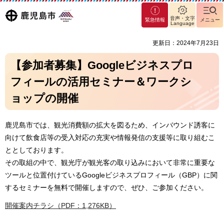
マグ
鹿児島
音声・文字
緊急情報
メニュー
マシ
Language
ティ
市
更新日：2024年7月23日
鹿児
島市
【参加者募集】Googleビジネスプロ
フィールの活用セミナー＆ワークシ
ョップの開催
鹿児島市では、観光消費額の拡大を図るため、インバウンド誘客に
向けて飲食店等の受入対応の充実や情報発信の支援等に取り組むこ
ととしております。
その取組の中で、観光庁が観光客の取り込みにおいて非常に重要な
ツールと位置付けているGoogleビジネスプロフィール（GBP）に関
するセミナーを無料で開催しますので、ぜひ、ご参加ください。
開催案内チラシ（PDF：1,276KB）