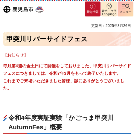
マグ
鹿児島
音声・文字
緊急情報
メニュー
マシ
Language
ティ
市
更新日：2025年3月26日
鹿児
島市
甲突川リバーサイドフェス
【お知らせ】
毎月第4週の金土日にて開催をしておりました、甲突川リバーサイド
フェスにつきましては、令和7年3月をもって終了いたします。
これまでご来場いただきました皆様、誠にありがとうございまし
た。
令和4年度実証実験「かごっま甲突川
AutumnFes」概要