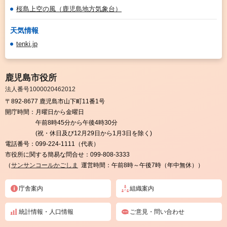
桜島上空の風（鹿児島地方気象台）
天気情報
tenki.jp
鹿児島市役所
法人番号1000020462012
〒892-8677 鹿児島市山下町11番1号
開庁時間：
月曜日から金曜日
午前8時45分から午後4時30分
(祝・休日及び12月29日から1月3日を除く)
電話番号：
099-224-1111（代表）
市役所に関する簡易な問合せ：
099-808-3333
（
サンサンコールかごしま
運営時間：午前8時～午後7時（年中無休））
庁舎案内
組織案内
統計情報・人口情報
ご意見・問い合わせ