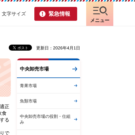
緊急情報
・文字サイズ
メニュー
更新日：2026年4月1日
中央卸売市場
青果市場
魚類市場
適正
飲食
中央卸売市場の役割・仕組
する
み
りで