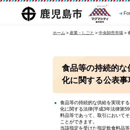
マグマシティ
鹿児島市
Fo
鹿児島市
ホーム
>
産業・しごと
>
中央卸売市場
>
食品等の持続的な
化に関する公表事
食品等の持続的な供給を実現する
化に関する法律(平成3年法律第5
料品等であって、取引においてそ
ことができます。
当該指定を受けた指定飲食料品等