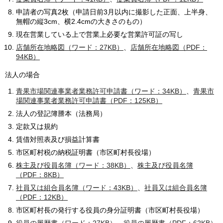
申請者の写真2枚（申請日前3月以内に撮影した正面、上半身、
無帽の縦3cm、横2.4cmの大きさのもの）
現在営業している上で営業上必要な営業許可証の写し
店舗所在地略図（ワード：27KB）
、
店舗所在地略図（PDF：
94KB）
法人の場合
青果市場関連事業者業務許可申請書（ワード：34KB）
、
青果市
場関連事業者業務許可申請書（PDF：125KB）
法人の登記簿謄本（法務局）
定款又は規約
賃借対照表及び損益計算書
市区町村税の納税証明書（市区町村長役場）
株主及び役員名簿（ワード：38KB）
、
株主及び役員名簿
（PDF：8KB）
社員又は組合員名簿（ワード：43KB）
、
社員又は組合員名簿
（PDF：12KB）
市区町村長の発行する役員の身分証明書（市区町村長役場）