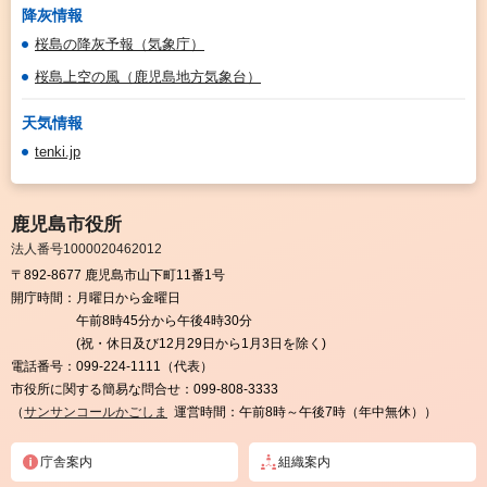
降灰情報
桜島の降灰予報（気象庁）
桜島上空の風（鹿児島地方気象台）
天気情報
tenki.jp
鹿児島市役所
法人番号1000020462012
〒892-8677 鹿児島市山下町11番1号
開庁時間：
月曜日から金曜日
午前8時45分から午後4時30分
(祝・休日及び12月29日から1月3日を除く)
電話番号：
099-224-1111（代表）
市役所に関する簡易な問合せ：
099-808-3333
（
サンサンコールかごしま
運営時間：午前8時～午後7時（年中無休））
庁舎案内
組織案内