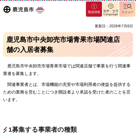
マグ
鹿児島
音声・文字
緊急情報
メニュー
マシ
Language
ティ
市
更新日：2026年7月8日
鹿児
島市
鹿児島市中央卸売市場青果市場関連店
舗の入居者募集
鹿児島市中央卸売市場青果市場では関連店舗で事業を行う関連事
業者を募集します。
関連事業者とは、市場機能の充実や市場利用者の便益を提供する
ための業務を営むことにつき開設者より承認を受けた者のことを言
います。
1募集する事業者の種類