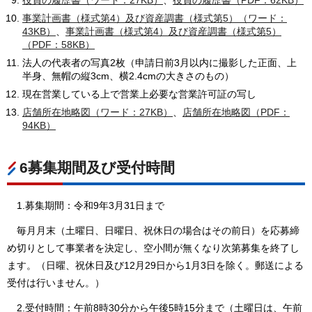
役員の履歴書（ワード：27KB）
、
役員の履歴書（PDF：62KB）
事業計画書（様式第4）及び資産調書（様式第5）（ワード：
43KB）
、
事業計画書（様式第4）及び資産調書（様式第5）
（PDF：58KB）
法人の代表者の写真2枚（申請日前3月以内に撮影した正面、上
半身、無帽の縦3cm、横2.4cmの大きさのもの）
現在営業している上で営業上必要な営業許可証の写し
店舗所在地略図（ワード：27KB）
、
店舗所在地略図（PDF：
94KB）
6募集期間及び受付時間
1.募集期間：令和9年3月31日まで
毎月月末（土曜日、日曜日、祝休日の場合はその前日）を応募締
め切りとして事業者を決定し、空小間が無くなり次第募集を終了し
ます。（日曜、祝休日及び12月29日から1月3日を除く。郵送による
受付は行いません。）
2.受付時間：午前8時30分から午後5時15分まで（土曜日は、午前