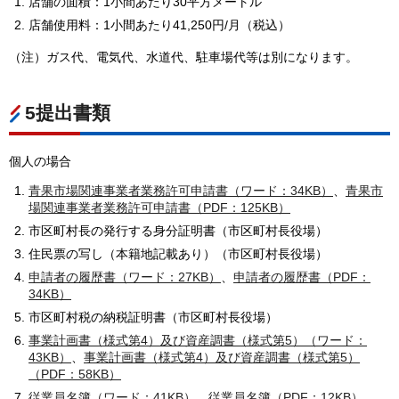
店舗の面積：1小間あたり30平方メートル
店舗使用料：1小間あたり41,250円/月（税込）
（注）ガス代、電気代、水道代、駐車場代等は別になります。
5提出書類
個人の場合
青果市場関連事業者業務許可申請書（ワード：34KB）
、
青果市
場関連事業者業務許可申請書（PDF：125KB）
市区町村長の発行する身分証明書（市区町村長役場）
住民票の写し（本籍地記載あり）（市区町村長役場）
申請者の履歴書（ワード：27KB）
、
申請者の履歴書（PDF：
34KB）
市区町村税の納税証明書（市区町村長役場）
事業計画書（様式第4）及び資産調書（様式第5）（ワード：
43KB）
、
事業計画書（様式第4）及び資産調書（様式第5）
（PDF：58KB）
従業員名簿（ワード：41KB）
、
従業員名簿（PDF：12KB）