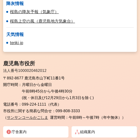
降灰情報
桜島の降灰予報（気象庁）
桜島上空の風（鹿児島地方気象台）
天気情報
tenki.jp
鹿児島市役所
法人番号1000020462012
〒892-8677 鹿児島市山下町11番1号
開庁時間：
月曜日から金曜日
午前8時45分から午後4時30分
(祝・休日及び12月29日から1月3日を除く)
電話番号：
099-224-1111（代表）
市役所に関する簡易な問合せ：
099-808-3333
（
サンサンコールかごしま
運営時間：午前8時～午後7時（年中無休））
庁舎案内
組織案内