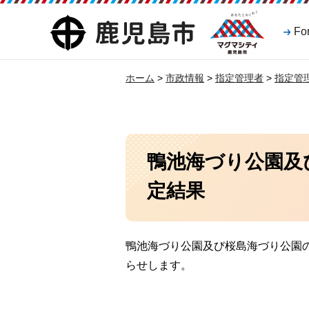
マグマシティ
鹿児島市
Fo
鹿児島市
ホーム
>
市政情報
>
指定管理者
>
指定管
鴨池海づり公園及
定結果
鴨池海づり公園及び桜島海づり公園
らせします。