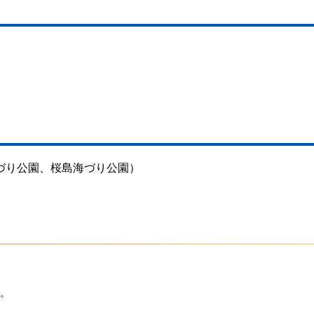
づり公園、桜島海づり公園）
。