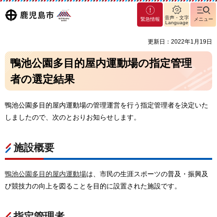
マグ
鹿児島
音声・文字
緊急情報
メニュー
マシ
Language
ティ
市
更新日：2022年1月19日
鹿児
島市
鴨池公園多目的屋内運動場の指定管理
者の選定結果
鴨池公園多目的屋内運動場の管理運営を行う指定管理者を決定いた
しましたので、次のとおりお知らせします。
施設概要
鴨池公園多目的屋内運動場
は、市民の生涯スポーツの普及・振興及
び競技力の向上を図ることを目的に設置された施設です。
指定管理者