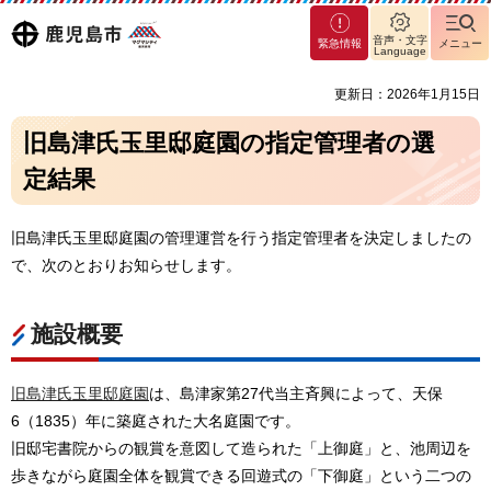
マグ
鹿児島
音声・文字
緊急情報
メニュー
マシ
Language
ティ
市
更新日：2026年1月15日
鹿児
島市
旧島津氏玉里邸庭園の指定管理者の選
定結果
旧島津氏玉里邸庭園の管理運営を行う指定管理者を決定しましたの
で、次のとおりお知らせします。
施設概要
旧島津氏玉里邸庭園
は、島津家第27代当主斉興によって、天保
6（1835）年に築庭された大名庭園です。
旧邸宅書院からの観賞を意図して造られた「上御庭」と、池周辺を
歩きながら庭園全体を観賞できる回遊式の「下御庭」という二つの