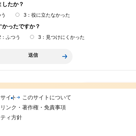
ましたか？
つう
3：役に立たなかった
すかったですか？
2：ふつう
3：見つけにくかった
指定管理者制度の導
帯サイト
このサイトについて
入状況
リンク・著作権・免責事項
リティ方針
鹿児島市維新ふる
と館の指定管理者