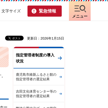
緊急情報
・文字サイズ
メニュー
更新日：2026年1月15日
指定管理者制度の導入
状況
鹿児島市維新ふるさと館の
す。
指定管理者の選定結果
吉田文化体育センター等の
指定管理者の選定結果
ホー