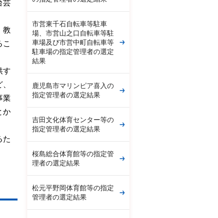
台芸
市営東千石自転車等駐車
、教
場、市営山之口自転車等駐
車場及び市営中町自転車等
るこ
駐車場の指定管理者の選定
結果
供す
ど、
鹿児島市マリンピア喜入の
指定管理者の選定結果
事業
とか
吉田文化体育センター等の
指定管理者の選定結果
るた
桜島総合体育館等の指定管
理者の選定結果
松元平野岡体育館等の指定
管理者の選定結果