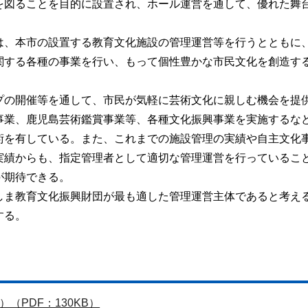
を図ることを目的に設置され、ホール運営を通して、優れた舞
は、本市の設置する教育文化施設の管理運営等を行うとともに
関する各種の事業を行い、もって個性豊かな市民文化を創造す
プの開催等を通して、市民が気軽に芸術文化に親しむ機会を提
事業、鹿児島芸術鑑賞事業等、各種文化振興事業を実施するな
術を有している。また、これまでの施設管理の実績や自主文化
実績からも、指定管理者として適切な管理運営を行っているこ
が期待できる。
しま教育文化振興財団が最も適した管理運営主体であると考え
する。
（PDF：130KB）