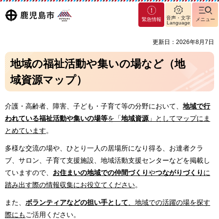
マグ
鹿児島
音声・文字
緊急情報
メニュー
マシ
Language
ティ
市
更新日：2026年8月7日
鹿児
島市
地域の福祉活動や集いの場など（地
域資源マップ）
介護・高齢者、障害、子ども・子育て等の分野において、
地域で行
われている福祉活動や集いの場等
を「
地域資源
」としてマップにま
とめています
。
多様な交流の場や、ひとり一人の居場所になり得る、お達者クラ
ブ、サロン、子育て支援施設、地域活動支援センターなどを掲載し
ていますので、
お住まいの地域での仲間づくり
や
つながりづくり
に
踏み出す際の情報収集にお役立てください
。
また、
ボランティアなどの担い手として
、地域での活躍の場を探す
際にも
ご活用ください。