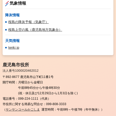
気象情報
降灰情報
桜島の降灰予報（気象庁）
桜島上空の風（鹿児島地方気象台）
天気情報
tenki.jp
鹿児島市役所
法人番号1000020462012
〒892-8677 鹿児島市山下町11番1号
開庁時間：
月曜日から金曜日
午前8時45分から午後4時30分
(祝・休日及び12月29日から1月3日を除く)
電話番号：
099-224-1111（代表）
市役所に関する簡易な問合せ：
099-808-3333
（
サンサンコールかごしま
運営時間：午前8時～午後7時（年中無休））