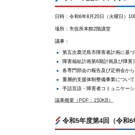
日時：令和6年8月20日（火曜日）10時
場所：市役所本館2階講堂
議事：
第五次鹿児島市障害者計画に基づ
障害福祉計画第6期計画及び障害
各専門部会の報告及び定例会から
重層的支援体制整備事業について
手話言語・障害者コミュニケーシ
議事概要（PDF：150KB）
令和5年度第4回（令和6