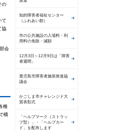
派遣
その
知的障害者福祉センター
いて
（ふれあい館）
て協
市の公共施設の入場料・利
用料の免除・減額
部会
12月3日～12月9日は「障害
者週間」
鹿児島市障害者施策推進協
議会
かごしま市チャレンジド大
賞表彰式
各種
で構
「ヘルプマーク（ストラッ
プ型）」・「ヘルプカー
ド」を配布します