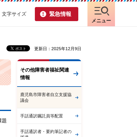
緊急情報
・文字サイズ
メニュー
更新日：2025年12月9日
その他障害者福祉関連
情報
鹿児島市障害者自立支援協
議会
手話通訳嘱託員等配置
課題
手話通訳者・要約筆記者の