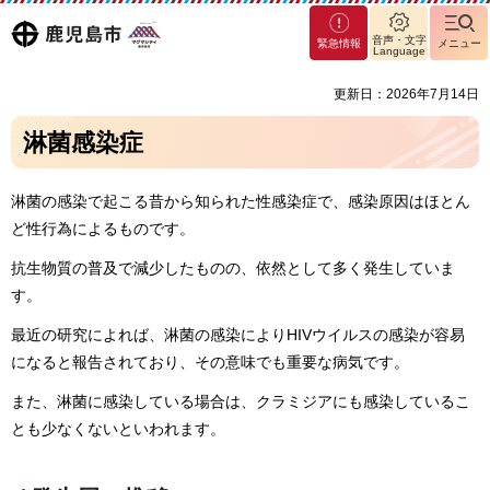
マグ
鹿児島
音声・文字
緊急情報
メニュー
マシ
Language
ティ
市
更新日：2026年7月14日
鹿児
島市
淋菌感染症
淋菌の感染で起こる昔から知られた性感染症で、感染原因はほとん
ど性行為によるものです。
抗生物質の普及で減少したものの、依然として多く発生していま
す。
最近の研究によれば、淋菌の感染によりHIVウイルスの感染が容易
になると報告されており、その意味でも重要な病気です。
また、淋菌に感染している場合は、クラミジアにも感染しているこ
とも少なくないといわれます。