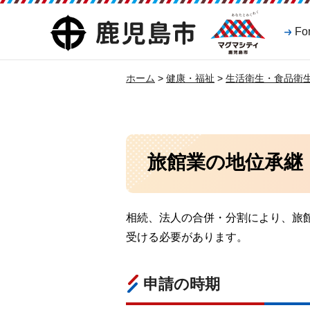
マグマシティ
鹿児島市
Fo
鹿児島市
ホーム
>
健康・福祉
>
生活衛生・食品衛
旅館業の地位承継
相続、法人の合併・分割により、旅
受ける必要があります。
申請の時期