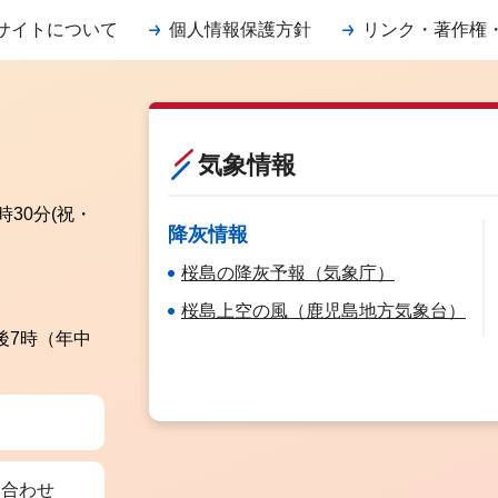
サイトについて
個人情報保護方針
リンク・著作権
気象情報
時30分
(祝・
降灰情報
桜島の降灰予報（気象庁）
桜島上空の風（鹿児島地方気象台）
後7時（年中
い合わせ