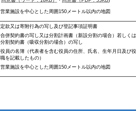
同意書（ワード：16KB）
・
同意書（PDF：55KB
)
営業施設を中心とした周囲150メートル以内の地図
定款又は寄附行為の写し及び登記事項証明書
合併契約書の写し又は分割計画書（新設分割の場合）若しく
分割契約書（吸収分割の場合）の写し
役員の名簿（代表者を含む役員の住所、氏名、生年月日及び
職を記載したもの）
営業施設を中心とした周囲150メートル以内の地図