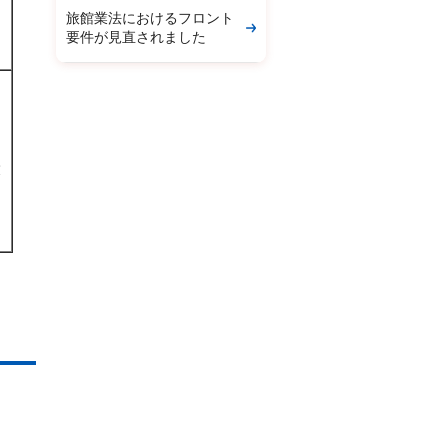
旅館業法におけるフロント
要件が見直されました
は
役