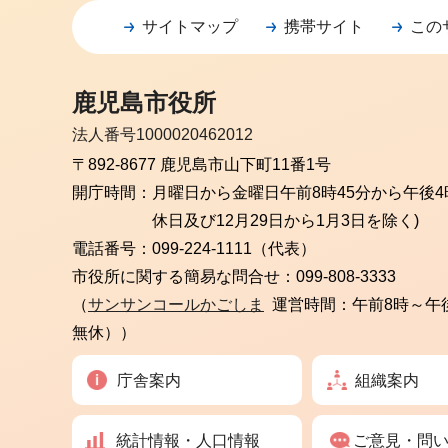
サイトマップ
携帯サイト
この
鹿児島市役所
法人番号1000020462012
〒892-8677 鹿児島市山下町11番1号
開庁時間：
月曜日から金曜日
午前8時45分から午後4
休日及び12月29日から1月3日を除く)
電話番号：
099-224-1111（代表）
市役所に関する簡易な問合せ：
099-808-3333
（
サンサンコールかごしま
運営時間：午前8時～午
無休））
庁舎案内
組織案内
統計情報・人口情報
ご意見・問