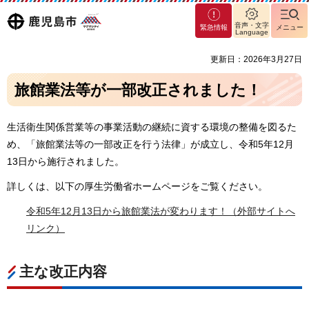
マグ
鹿児島
音声・文字
緊急情報
メニュー
マシ
Language
ティ
市
更新日：2026年3月27日
鹿児
島市
旅館業法等が一部改正されました！
生活衛生関係営業等の事業活動の継続に資する環境の整備を図るた
め、「旅館業法等の一部改正を行う法律」が成立し、令和5年12月
13日から施行されました。
詳しくは、以下の厚生労働省ホームページをご覧ください。
令和5年12月13日から旅館業法が変わります！（外部サイトへ
リンク）
主な改正内容