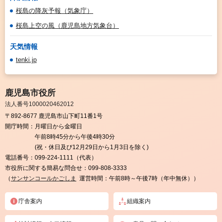
桜島の降灰予報（気象庁）
桜島上空の風（鹿児島地方気象台）
天気情報
tenki.jp
鹿児島市役所
法人番号1000020462012
〒892-8677 鹿児島市山下町11番1号
開庁時間：
月曜日から金曜日
午前8時45分から午後4時30分
(祝・休日及び12月29日から1月3日を除く)
電話番号：
099-224-1111（代表）
市役所に関する簡易な問合せ：
099-808-3333
（
サンサンコールかごしま
運営時間：午前8時～午後7時（年中無休））
庁舎案内
組織案内