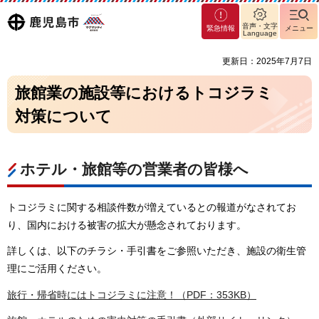
マグ
鹿児島
音声・文字
緊急情報
メニュー
マシ
Language
ティ
市
更新日：2025年7月7日
鹿児
島市
旅館業の施設等におけるトコジラミ
対策について
ホテル・旅館等の営業者の皆様へ
トコジラミに関する相談件数が増えているとの報道がなされてお
り、国内における被害の拡大が懸念されております。
詳しくは、以下のチラシ・手引書をご参照いただき、施設の衛生管
理にご活用ください。
旅行・帰省時にはトコジラミに注意！（PDF：353KB）