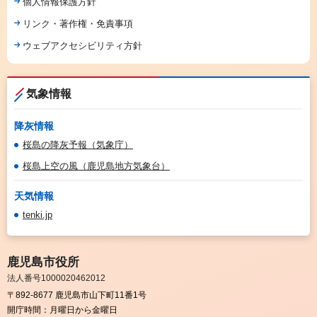
個人情報保護方針
リンク・著作権・免責事項
ウェブアクセシビリティ方針
気象情報
降灰情報
桜島の降灰予報（気象庁）
桜島上空の風（鹿児島地方気象台）
天気情報
tenki.jp
鹿児島市役所
法人番号1000020462012
〒892-8677 鹿児島市山下町11番1号
開庁時間：
月曜日から金曜日