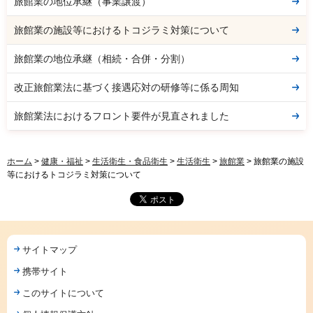
旅館業の地位承継（事業譲渡）
旅館業の施設等におけるトコジラミ対策について
旅館業の地位承継（相続・合併・分割）
改正旅館業法に基づく接遇応対の研修等に係る周知
旅館業法におけるフロント要件が見直されました
ホーム
>
健康・福祉
>
生活衛生・食品衛生
>
生活衛生
>
旅館業
> 旅館業の施設
等におけるトコジラミ対策について
サイトマップ
携帯サイト
このサイトについて