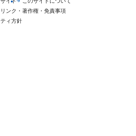
帯サイト
このサイトについて
情報
リンク・著作権・免責事項
リティ方針
土砂災害への備え
集中豪雨、台風に
する知識
台風などの災害に
えましょう
竜巻に関する知識
副振動（あびき）
関する知識