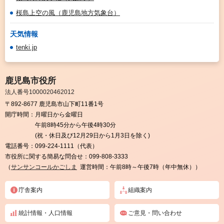
桜島上空の風（鹿児島地方気象台）
天気情報
tenki.jp
鹿児島市役所
法人番号1000020462012
〒892-8677 鹿児島市山下町11番1号
開庁時間：
月曜日から金曜日
午前8時45分から午後4時30分
(祝・休日及び12月29日から1月3日を除く)
電話番号：
099-224-1111（代表）
市役所に関する簡易な問合せ：
099-808-3333
（
サンサンコールかごしま
運営時間：午前8時～午後7時（年中無休））
庁舎案内
組織案内
統計情報・人口情報
ご意見・問い合わせ