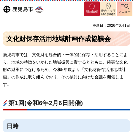
マグ
鹿児島
音声・文字
緊急情報
メニュー
マシ
Language
ティ
市
更新日：2026年6月1日
鹿児
島市
文化財保存活用地域計画作成協議会
鹿児島市では、文化財を総合的・一体的に保存・活用することによ
り、地域の特徴をいかした地域振興に資するとともに、確実な文化
財の継承につなげるため、令和5年度より「文化財保存活用地域計
画」の作成に取り組んでおり、その検討に向けた会議を開催しま
す。
第1回(令和6年2月6日開催)
日時