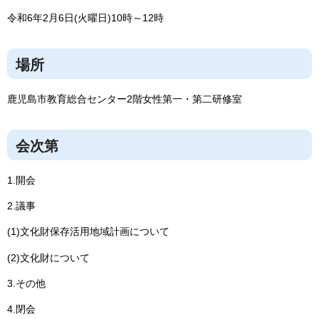
令和6年2月6日(火曜日)10時～12時
場所
鹿児島市教育総合センター2階女性第一・第二研修室
会次第
1.開会
2.議事
(1)文化財保存活用地域計画について
(2)文化財について
3.その他
4.閉会