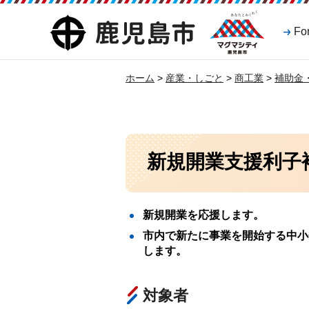
マグマシティ
鹿児島市
Fo
鹿児島市
ホーム
>
産業・しごと
>
商工業
>
補助金
新規開業支援利子
新規開業を応援します。
市内で新たに事業を開始する中小
します。
対象者