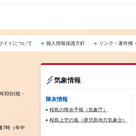
サイトについて
個人情報保護方針
リンク・著作権
気象情報
時30分
(祝・
降灰情報
桜島の降灰予報（気象庁）
桜島上空の風（鹿児島地方気象台）
後7時（年中