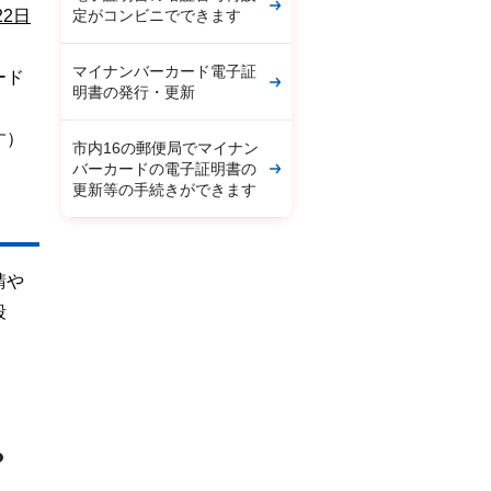
定がコンビニでできます
22日
マイナンバーカード電子証
ード
明書の発行・更新
す）
市内16の郵便局でマイナン
バーカードの電子証明書の
更新等の手続きができます
請や
段
？