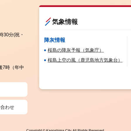
気象情報
時30分
(祝・
降灰情報
桜島の降灰予報（気象庁）
桜島上空の風（鹿児島地方気象台）
後7時（年中
い合わせ
Copyright © Kagoshima City. All Rights Reserved.