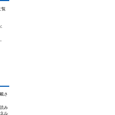
ご覧
ン
）
載さ
ド読み
タル