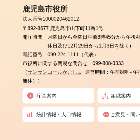
鹿児島市役所
法人番号1000020462012
〒892-8677 鹿児島市山下町11番1号
開庁時間：
月曜日から金曜日
午前8時45分から午後4
休日及び12月29日から1月3日を除く)
電話番号：
099-224-1111（代表）
市役所に関する簡易な問合せ：
099-808-3333
（
サンサンコールかごしま
運営時間：午前8時～午
無休））
庁舎案内
組織案内
統計情報・人口情報
ご意見・問