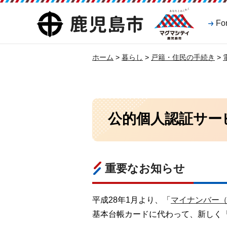
マグマシティ
鹿児島市
Fo
鹿児島市
ホーム
>
暮らし
>
戸籍・住民の手続き
>
公的個人認証サー
重要なお知らせ
平成28年1月より、「
マイナンバー
基本台帳カードに代わって、新しく