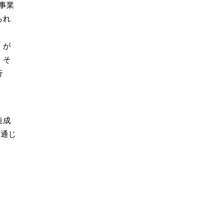
事業
られ
」が
、そ
行
造成
を通じ