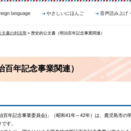
reign language
やさしいにほんご
音声読み上げ
公文書の利活用
> 歴史的公文書（明治百年記念事業関連）
治百年記念事業関連）
治百年記念事業委員会)」（昭和41年～42年）は、鹿児島市の
りです。