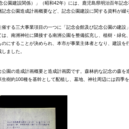
念公園建設関係）」（昭和42年）には、鹿児島県明治百年記念
洲記念公園造成計画概要など、記念公園建設に関する資料が綴
主催する三大事業項目の一つに「記念会館及び記念公園の建設
ては、南洲神社に隣接する南洲公園を整備拡充し、植樹・緑化
ものにすることが決められ、本市が事業主体者となり、建設を
成しました。
念公園の造成計画概要と造成計画図です。森林的な記念の森を
生樹約100種を基幹として配植し、墓地、神社周辺には四季
。