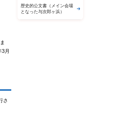
歴史的公文書（メイン会場
となった与次郎ヶ浜）
」
決ま
3月
行さ