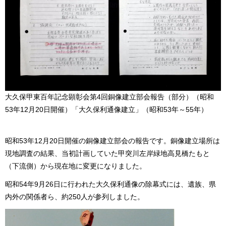
大久保甲東百年記念顕彰会第4回銅像建立部会報告（部分）（昭和
53年12月20日開催）「大久保利通像建立」（昭和53年～55年）
昭和53年12月20日開催の銅像建立部会の報告です。銅像建立場所は
現地調査の結果、当初計画していた甲突川左岸緑地高見橋たもと
（下流側）から現在地に変更になりました。
昭和54年9月26日に行われた大久保利通像の除幕式には、遺族、県
内外の関係者ら、約250人が参列しました。