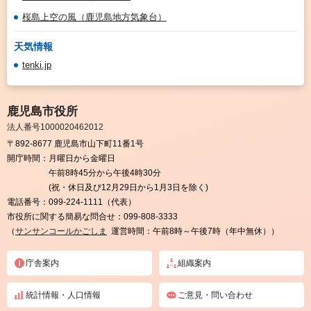
桜島上空の風（鹿児島地方気象台）
天気情報
tenki.jp
鹿児島市役所
法人番号1000020462012
〒892-8677 鹿児島市山下町11番1号
開庁時間：
月曜日から金曜日
午前8時45分から午後4時30分
(祝・休日及び12月29日から1月3日を除く)
電話番号：
099-224-1111（代表）
市役所に関する簡易な問合せ：
099-808-3333
（
サンサンコールかごしま
運営時間：午前8時～午後7時（年中無休））
庁舎案内
組織案内
統計情報・人口情報
ご意見・問い合わせ