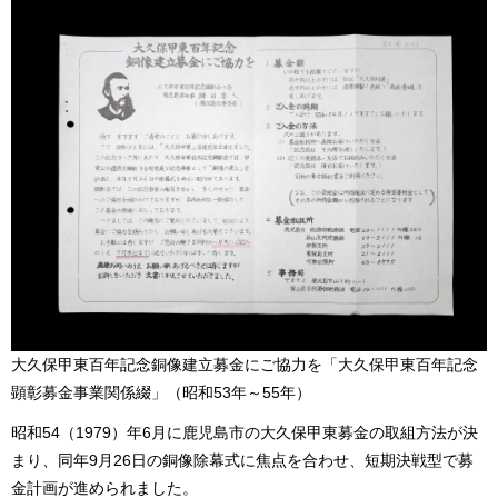
大久保甲東百年記念銅像建立募金にご協力を「大久保甲東百年記念
顕彰募金事業関係綴」（昭和53年～55年）
昭和54（1979）年6月に鹿児島市の大久保甲東募金の取組方法が決
まり、同年9月26日の銅像除幕式に焦点を合わせ、短期決戦型で募
金計画が進められました。