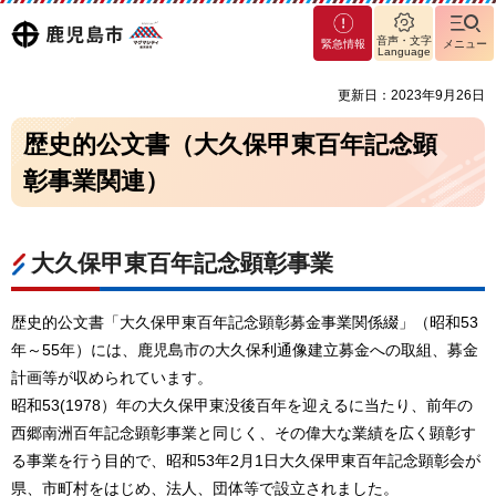
マグ
鹿児島
音声・文字
緊急情報
メニュー
マシ
Language
ティ
市
更新日：2023年9月26日
鹿児
島市
歴史的公文書（大久保甲東百年記念顕
彰事業関連）
大久保甲東百年記念顕彰事業
歴史的公文書「大久保甲東百年記念顕彰募金事業関係綴」（昭和53
年～55年）には、鹿児島市の大久保利通像建立募金への取組、募金
計画等が収められています。
昭和53(1978）年の大久保甲東没後百年を迎えるに当たり、前年の
西郷南洲百年記念顕彰事業と同じく、その偉大な業績を広く顕彰す
る事業を行う目的で、昭和53年2月1日大久保甲東百年記念顕彰会が
県、市町村をはじめ、法人、団体等で設立されました。