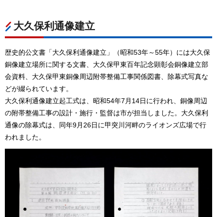
大久保利通像建立
歴史的公文書「大久保利通像建立」（昭和53年～55年）には大久保
銅像建立場所に関する文書、大久保甲東百年記念顕彰会銅像建立部
会資料、大久保甲東銅像周辺附帯整備工事関係図書、除幕式写真な
どが綴られています。
大久保利通像建立起工式は、昭和54年7月14日に行われ、銅像周辺
の附帯整備工事の設計・施行・監督は市が担当しました。大久保利
通像の除幕式は、同年9月26日に甲突川河畔のライオンズ広場で行
われました。