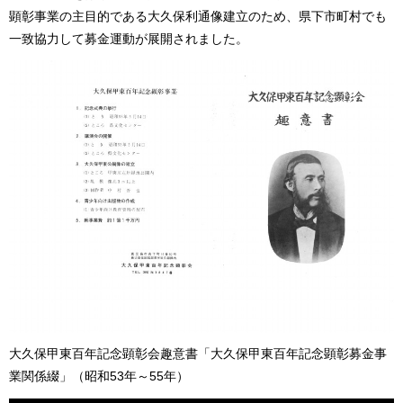
顕彰事業の主目的である大久保利通像建立のため、県下市町村でも
一致協力して募金運動が展開されました。
大久保甲東百年記念顕彰会趣意書「大久保甲東百年記念顕彰募金事
業関係綴」（昭和53年～55年）