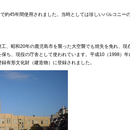
まで約45年間使用されました。当時としては珍しいバルコニー
月竣工、昭和20年の鹿児島市を襲った大空襲でも焼失を免れ、現
保ち、現役の庁舎として使われています。平成10（1998）年
登録有形文化財（建造物）に登録されました。