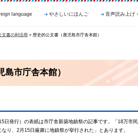
reign language
やさしいにほんご
音声読み上げ
公文書の利活用
> 歴史的公文書（鹿児島市庁舎本館）
児島市庁舎本館）
月15日発行）の表紙は市庁舎新築地鎮祭の記事です。「18万市
なり、2月15日厳粛に地鎮祭が挙行された」とあります。