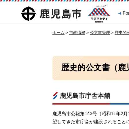
マグマシティ
鹿児島市
Fo
鹿児島市
ホーム
>
市政情報
>
公文書管理
>
歴史的
歴史的公文書（鹿
鹿児島市庁舎本館
鹿児島市公報第143号（昭和11年2
望してきた市庁舎が建設されることに