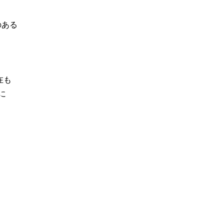
のある
在も
に