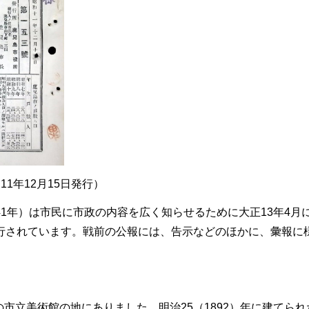
1年12月15日発行）
41年）は市民に市政の内容を広く知らせるために大正13年4月
発行されています。戦前の公報には、告示などのほかに、彙報に
市立美術館の地にありました。明治25（1892）年に建てられ