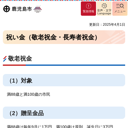
マグ
鹿児島
音声・文字
緊急情報
メニュー
マシ
Language
ティ
市
更新日：2025年4月1日
鹿児
島市
祝い金（敬老祝金・長寿者祝金）
敬老祝金
（1）対象
満88歳と満100歳の市民
（2）贈呈金品
満88歳は毎年9月に1万円、満100歳は原則、誕生日に3万円