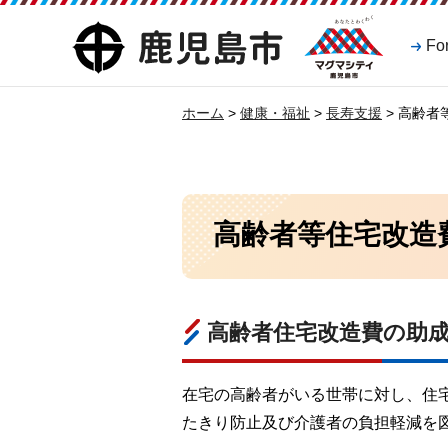
マグマシティ
鹿児島市
Fo
鹿児島市
ホーム
>
健康・福祉
>
長寿支援
> 高齢者
高齢者等住宅改造
高齢者住宅改造費の助
在宅の高齢者がいる世帯に対し、住
たきり防止及び介護者の負担軽減を