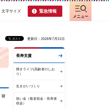
緊急情報
・文字サイズ
メニュー
更新日：2026年7月21日
長寿支援
輝きライフ(高齢者のしお
り）
生きがいづくり
、寝
祝い金（敬老祝金・長寿者
祝金）