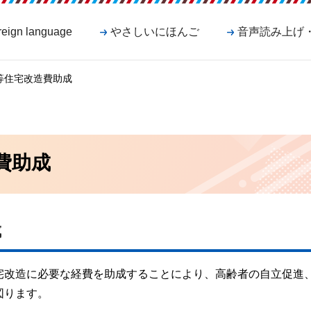
reign language
やさしいにほんご
音声読み上げ
等住宅改造費助成
費助成
成
宅改造に必要な経費を助成することにより、高齢者の自立促進
図ります。