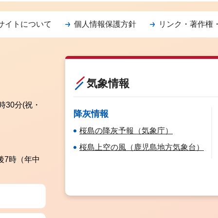
サイトについて
個人情報保護方針
リンク・著作権
気象情報
時30分
(祝・
降灰情報
桜島の降灰予報（気象庁）
桜島上空の風（鹿児島地方気象台）
後7時（年中