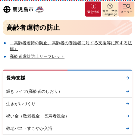
マグ
鹿児島
音声・文字
緊急情報
メニュー
マシ
Language
ティ
市
高齢者虐待の防止
鹿児
島市
「高齢者虐待の防止、高齢者の養護者に対する支援等に関する法
律」
高齢者虐待防止リーフレット
長寿支援
輝きライフ(高齢者のしおり）
生きがいづくり
祝い金（敬老祝金・長寿者祝金）
敬老パス・すこやか入浴