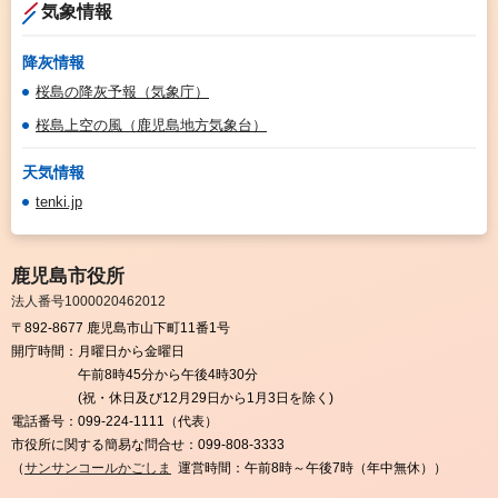
気象情報
降灰情報
桜島の降灰予報（気象庁）
桜島上空の風（鹿児島地方気象台）
天気情報
tenki.jp
鹿児島市役所
法人番号1000020462012
〒892-8677 鹿児島市山下町11番1号
開庁時間：
月曜日から金曜日
午前8時45分から午後4時30分
(祝・休日及び12月29日から1月3日を除く)
電話番号：
099-224-1111（代表）
市役所に関する簡易な問合せ：
099-808-3333
（
サンサンコールかごしま
運営時間：午前8時～午後7時（年中無休））