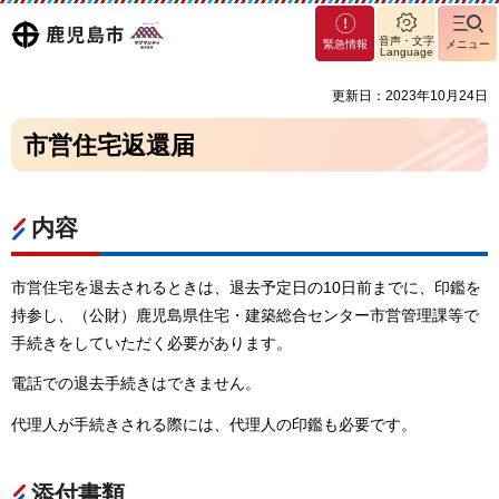
マグ
鹿児島
音声・文字
緊急情報
メニュー
マシ
Language
ティ
市
更新日：2023年10月24日
鹿児
島市
市営住宅返還届
内容
市営住宅を退去されるときは、退去予定日の10日前までに、印鑑を
持参し、（公財）鹿児島県住宅・建築総合センター市営管理課等で
手続きをしていただく必要があります。
電話での退去手続きはできません。
代理人が手続きされる際には、代理人の印鑑も必要です。
添付書類