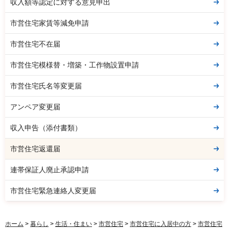
収入額等認定に対する意見申出
市営住宅家賃等減免申請
市営住宅不在届
市営住宅模様替・増築・工作物設置申請
市営住宅氏名等変更届
アンペア変更届
収入申告（添付書類）
市営住宅返還届
連帯保証人廃止承認申請
市営住宅緊急連絡人変更届
ホーム
>
暮らし
>
生活・住まい
>
市営住宅
>
市営住宅に入居中の方
>
市営住宅