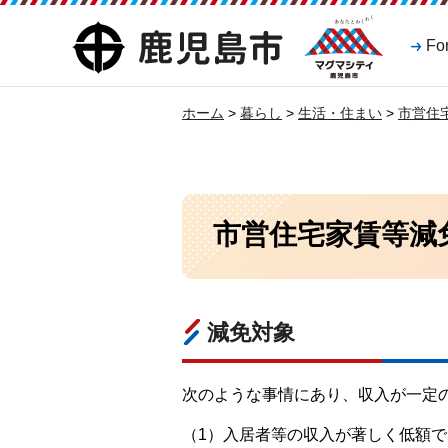
マグマシティ
鹿児島市
Fo
鹿児島市
ホーム
>
暮らし
>
生活・住まい
>
市営住
市営住宅家賃等減
減免対象
次のような事情にあり、収入が一定
（1）入居者等の収入が著しく低額