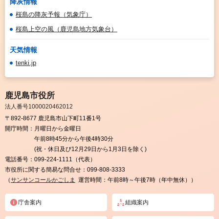
降灰情報
桜島の降灰予報（気象庁）
桜島上空の風（鹿児島地方気象台）
天気情報
tenki.jp
鹿児島市役所
法人番号1000020462012
〒892-8677 鹿児島市山下町11番1号
開庁時間：
月曜日から金曜日
午前8時45分から午後4時30分
(祝・休日及び12月29日から1月3日を除く)
電話番号：
099-224-1111（代表）
市役所に関する簡易な問合せ：
099-808-3333
（
サンサンコールかごしま
運営時間：午前8時～午後7時（年中無休））
庁舎案内
組織案内