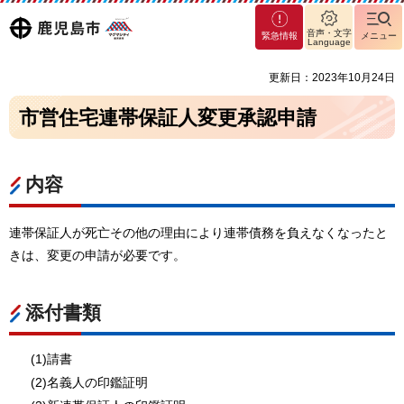
マグ
鹿児島
音声・文字
緊急情報
メニュー
マシ
Language
ティ
市
更新日：2023年10月24日
鹿児
島市
市営住宅連帯保証人変更承認申請
内容
連帯保証人が死亡その他の理由により連帯債務を負えなくなったと
きは、変更の申請が必要です。
添付書類
(1)請書
(2)名義人の印鑑証明