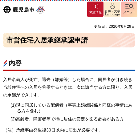
マグ
鹿児島
音声・文字
緊急情報
メニュー
マシ
Language
ティ
市
更新日：2026年6月29日
鹿児
島市
市営住宅入居承継承認申請
内容
入居名義人が死亡、退去（離婚等）した場合に、同居者が引き続き
当該住宅への入居を希望するときは、次に該当する方に限り、入居
の承継ができます。
(1)現に同居している配偶者（事実上婚姻関係と同様の事情にあ
る方を含む）
(2)高齢者、障害者等で特に居住の安定を図る必要がある方
（注）承継事由発生後30日以内に届出が必要です。