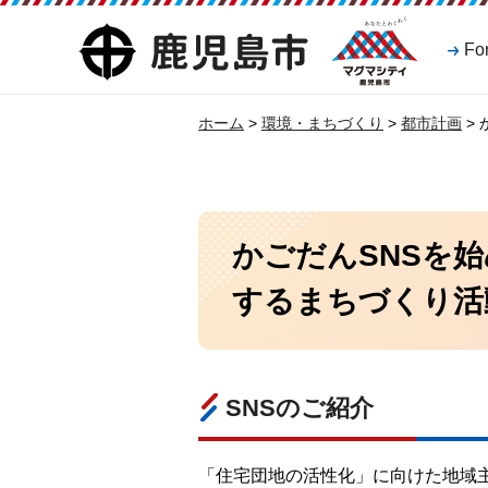
マグマシティ
鹿児島市
Fo
鹿児島市
ホーム
>
環境・まちづくり
>
都市計画
>
かごだんSNSを
するまちづくり活
SNSのご紹介
「住宅団地の活性化」に向けた地域