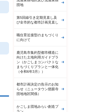
流通業務地区及び流通業務
団地
第5回線引き定期見直し及
び全市的な都市計画見直し
職住育近接型のまちづくり
に向けて
鹿児島市集約型都市構造に
向けた土地利用ガイドプラ
ン（かごしまコンパクトな
まちづくりプランと一体化
（令和6年3月））
都市計画決定の告示のお知
らせ（ニュータウン慈眼寺
団地地区関係）
かごしま団地みらい創造プ
ラン