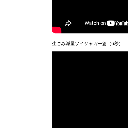
生ごみ減量ソイジャガー篇（6秒）