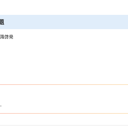
題
識啓発
。