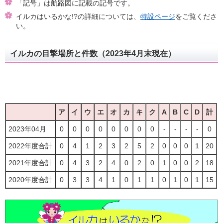
「記号」は航路図に記載の記号です。
イルカはいるかな!?の詳細については、
特設ページ
をご覧くださ
い。
イルカの目撃場所と件数（2023年4月末現在）
ア
イ
ウ
エ
オ
カ
キ
ク
A
B
C
D
計
2023年04月
0
0
0
0
0
0
0
0
-
-
-
-
0
2022年度合計
0
4
1
2
3
2
5
2
0
0
0
1
20
2021年度合計
0
4
3
2
4
0
2
0
1
0
0
2
18
2020年度合計
0
3
3
4
1
0
1
1
0
1
0
1
15