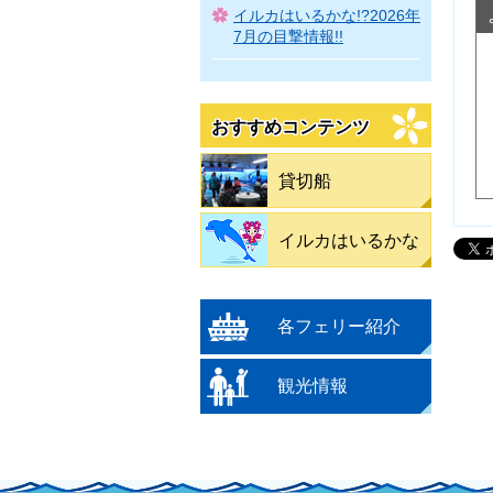
イルカはいるかな!?2026年
7月の目撃情報!!
おすすめコンテンツ
貸切船
イルカはいるかな
各フェリー紹介
観光情報