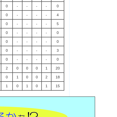
0
-
-
-
-
0
0
-
-
-
-
4
0
-
-
-
-
5
0
-
-
-
-
0
0
-
-
-
-
0
0
-
-
-
-
3
0
-
-
-
-
0
2
0
0
0
1
20
0
1
0
0
2
18
1
0
1
0
1
15