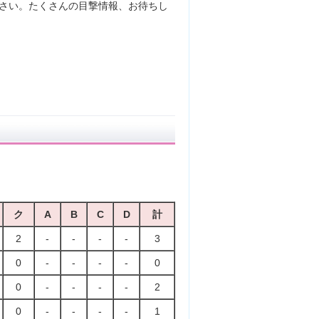
さい。たくさんの目撃情報、お待ちし
ク
A
B
C
D
計
2
-
-
-
-
3
0
-
-
-
-
0
0
-
-
-
-
2
0
-
-
-
-
1