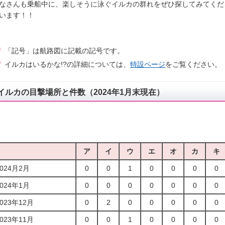
なさんも乗船中に、楽しそうに泳ぐイルカの群れをぜひ探してみてくだ
います！！
「記号」は航路図に記載の記号です。
イルカはいるかな!?の詳細については、
特設ページ
をご覧ください。
イルカの目撃場所と件数（2024年1月末現在）
ア
イ
ウ
エ
オ
カ
キ
2024月2月
0
0
1
0
0
0
0
2024年1月
0
0
0
0
0
0
0
2023年12月
0
2
0
0
0
0
0
2023年11月
0
0
1
0
0
0
0